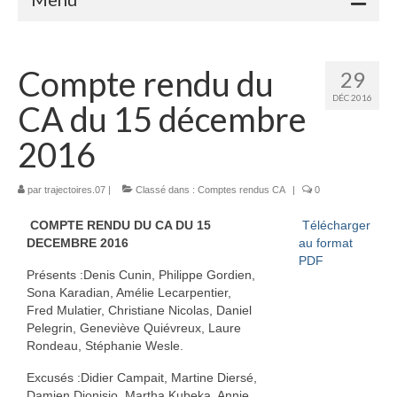
Accueil
Compte rendu du
29
Adhérents
DÉC 2016
CA du 15 décembre
Céramique
2016
Atelier de la Volane
par
trajectoires.07
Elisabeth Bourget
|
Classé dans :
Comptes rendus CA
|
0
COMPTE RENDU DU CA DU 15
Télécharger
Miryan Hernandez
DECEMBRE 2016
au format
PDF
Maaike Klein
Présents :Denis Cunin, Philippe Gordien,
Sona Karadian, Amélie Lecarpentier,
Gwladys Lopez
Fred Mulatier, Christiane Nicolas, Daniel
Pelegrin, Geneviève Quiévreux, Laure
Annie Mayan
Rondeau, Stéphanie Wesle.
Brigitte Moron
Excusés :Didier Campait, Martine Diersé,
Damien Dionisio, Martha Kubeka, Annie