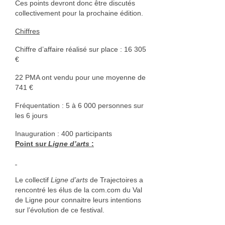
Ces points devront donc être discutés
collectivement pour la prochaine édition.
Cuir
Chiffres
Catherine Ortega Nano
Chiffre d’affaire réalisé sur place : 16 305
Luminaire
€
Événements
22 PMA ont vendu pour une moyenne de
741 €
Vie de l’association
Fréquentation : 5 à 6 000 personnes sur
les 6 jours
Objectifs
Inauguration : 400 participants
Organisation
Point sur
Ligne d’arts
:
Documents
Adhérer
Le collectif
Ligne d’arts
de Trajectoires a
rencontré les élus de la com.com du Val
Comptes rendus des AG
de Ligne pour connaitre leurs intentions
sur l’évolution de ce festival.
Espace adhérent