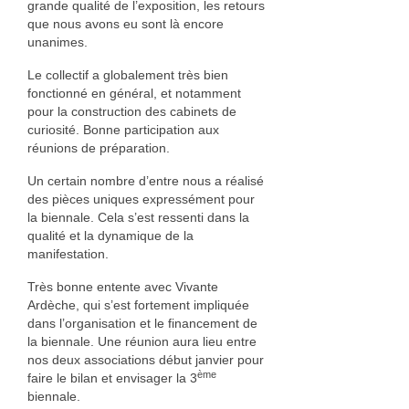
grande qualité de l’exposition, les retours
Bois
que nous avons eu sont là encore
unanimes.
Catherine Gey
Le collectif a globalement très bien
Maleaume Hirsch
fonctionné en général, et notamment
pour la construction des cabinets de
Eduard Juanola
curiosité. Bonne participation aux
réunions de préparation.
Elisabeth Molimard
Un certain nombre d’entre nous a réalisé
des pièces uniques expressément pour
Daniel Pelegrin
la biennale. Cela s’est ressenti dans la
qualité et la dynamique de la
David Ranchin
manifestation.
joseph vallon
Très bonne entente avec Vivante
Ardèche, qui s’est fortement impliquée
Emilie Rouillon
dans l’organisation et le financement de
la biennale. Une réunion aura lieu entre
Fil et textile
nos deux associations début janvier pour
ème
faire le bilan et envisager la 3
Dominique Chapre
biennale.