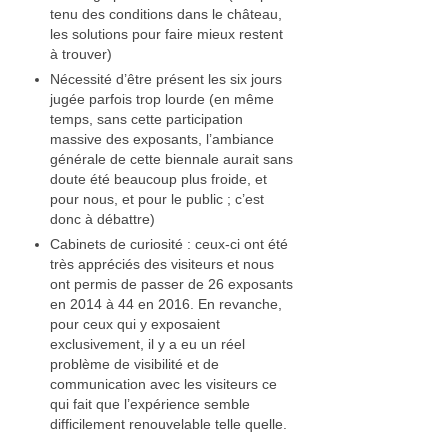
tenu des conditions dans le château,
Nadia Plantier
les solutions pour faire mieux restent
à trouver)
Estampe, papier
Nécessité d’être présent les six jours
jugée parfois trop lourde (en même
Daniel Van Cutsem
temps, sans cette participation
massive des exposants, l’ambiance
Francine Copet
générale de cette biennale aurait sans
doute été beaucoup plus froide, et
Isabelle Coorevits
pour nous, et pour le public ; c’est
donc à débattre)
Pierre Jonquières
Cabinets de curiosité : ceux-ci ont été
très appréciés des visiteurs et nous
Ameublement et décoration
ont permis de passer de 26 exposants
en 2014 à 44 en 2016. En revanche,
Photographie
pour ceux qui y exposaient
exclusivement, il y a eu un réel
Facture instrumentale
problème de visibilité et de
communication avec les visiteurs ce
François Rey
qui fait que l’expérience semble
difficilement renouvelable telle quelle.
Fer