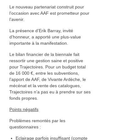
Geneviève Quievreux
Le nouveau partenariat construit pour
l’occasion avec AAF est prometteur pour
Elisabeth Roux
l’avenir.
La présence d’Erik Barray, invité
Florance Russo
d’honneur, a apporté une plus-value
importante à la manifestation.
Stefanie Wesle
Le bilan financier de la biennale fait
Aurelia Westray
ressortir une gestion saine et positive
pour Trajectoires. Pour un budget total
Bijoux
de 16 000 €, entre les subventions,
l’apport de AAF, de Vivante Ardèche, le
Atelier POIEMA
mécénat et la vente des catalogues,
Trajectoires n’a pas eu à prendre sur ses
Bénédam Création
fonds propres.
Bernard Moulin
Points négatifs
Problèmes remontés par les
Cadet Or Création
questionnaires :
Claude Vernet
Eclairage parfois insuffisant (compte