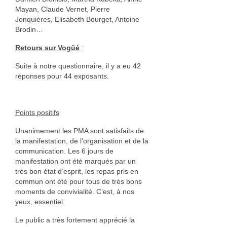
Annie Hostein Mortier
Mayan, Claude Vernet, Pierre
Jonquières, Elisabeth Bourget, Antoine
Quas’art ceramic
Brodin…
Retours sur Vogüé
:
Danièle Raya-Moreno
Suite à notre questionnaire, il y a eu 42
Anne-Lise Roussy
réponses pour 44 exposants.
Thanh Violet
Arts plastiques
Points positifs
Unanimement les PMA sont satisfaits de
Isabelle Tahon
la manifestation, de l’organisation et de la
communication. Les 6 jours de
Lise Van Baaren
manifestation ont été marqués par un
très bon état d’esprit, les repas pris en
Stéphanie van Poppel
commun ont été pour tous de très bons
moments de convivialité. C’est, à nos
Verre
yeux, essentiel.
Georges et Monique Stahl
Le public a très fortement apprécié la