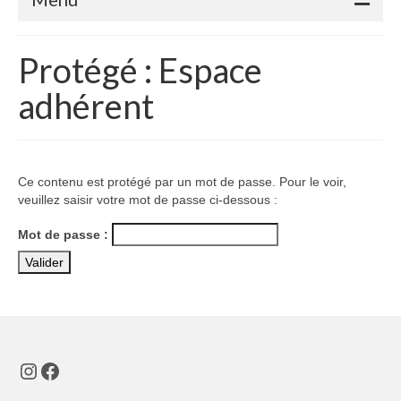
Accueil
Protégé : Espace
Adhérents
adhérent
Céramique
Atelier de la Volane
Ce contenu est protégé par un mot de passe. Pour le voir,
Elisabeth Bourget
veuillez saisir votre mot de passe ci-dessous :
Miryan Hernandez
Mot de passe :
Maaike Klein
Gwladys Lopez
Annie Mayan
Instagram
Facebook
Brigitte Moron