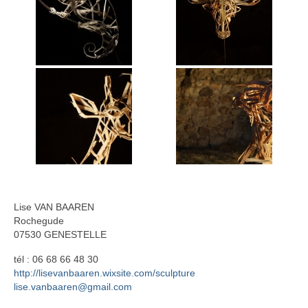
Annie Hostein Mortier
Quas’art ceramic
Danièle Raya-Moreno
Anne-Lise Roussy
Thanh Violet
Arts plastiques
Isabelle Tahon
Lise VAN BAAREN
Lise Van Baaren
Rochegude
07530 GENESTELLE
Stéphanie van Poppel
tél : 06 68 66 48 30
Verre
http://lisevanbaaren.wixsite.com/sculpture
lise.vanbaaren@gmail.com
Georges et Monique Stahl