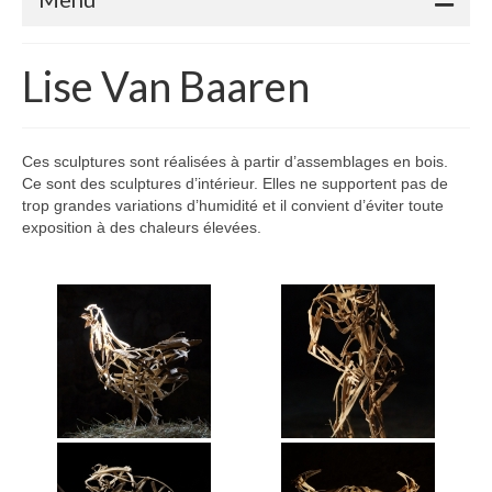
Accueil
Lise Van Baaren
Adhérents
Céramique
Ces sculptures sont réalisées à partir d’assemblages en bois.
Ce sont des sculptures d’intérieur. Elles ne supportent pas de
Atelier de la Volane
trop grandes variations d’humidité et il convient d’éviter toute
exposition à des chaleurs élevées.
Elisabeth Bourget
Miryan Hernandez
Maaike Klein
Gwladys Lopez
Annie Mayan
Brigitte Moron