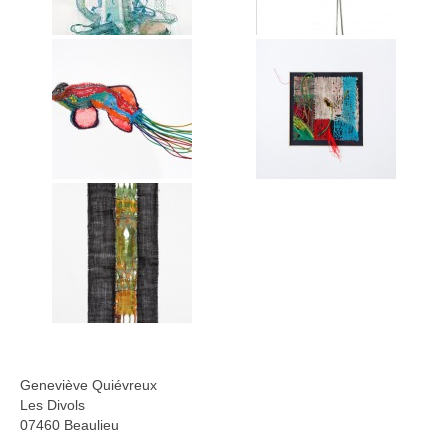
Annie Hostein Mortier
Quas’art ceramic
Danièle Raya-Moreno
Anne-Lise Roussy
Thanh Violet
Arts plastiques
Isabelle Tahon
Lise Van Baaren
Stéphanie van Poppel
Verre
Geneviève Quiévreux
Les Divols
Georges et Monique Stahl
07460 Beaulieu