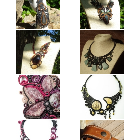
Annie Hostein Mortier
Quas’art ceramic
Danièle Raya-Moreno
Anne-Lise Roussy
Thanh Violet
Arts plastiques
Isabelle Tahon
Lise Van Baaren
Stéphanie van Poppel
Verre
Georges et Monique Stahl