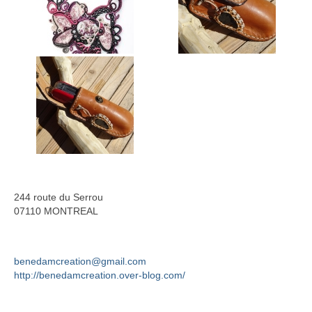
Bois
Catherine Gey
Maleaume Hirsch
Eduard Juanola
Elisabeth Molimard
Daniel Pelegrin
David Ranchin
244 route du Serrou
07110 MONTREAL
joseph vallon
Emilie Rouillon
benedamcreation@gmail.com
Fil et textile
http://benedamcreation.over-blog.com/
Dominique Chapre