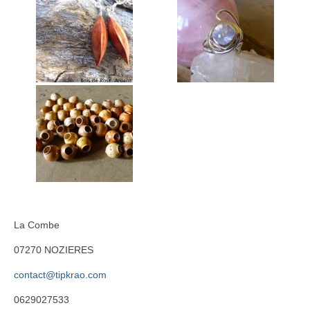
Bois
Catherine Gey
Maleaume Hirsch
Eduard Juanola
Elisabeth Molimard
Daniel Pelegrin
David Ranchin
joseph vallon
La Combe
Emilie Rouillon
07270 NOZIERES
Fil et textile
contact@tipkrao.com
Dominique Chapre
0629027533