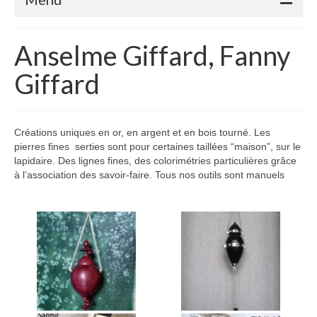
Accueil
Anselme Giffard, Fanny
Adhérents
Giffard
Céramique
Atelier de la Volane
Créations uniques en or, en argent et en bois tourné. Les
pierres fines serties sont pour certaines taillées “maison”, sur le
Elisabeth Bourget
lapidaire. Des lignes fines, des colorimétries particulières grâce
à l’association des savoir-faire. Tous nos outils sont manuels
Miryan Hernandez
Maaike Klein
Gwladys Lopez
Annie Mayan
Brigitte Moron