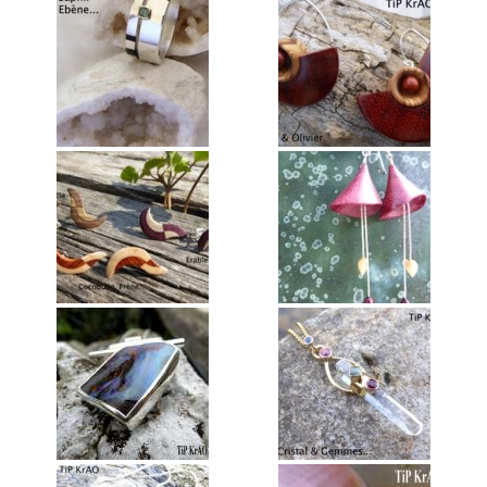
Annie Hostein Mortier
Quas’art ceramic
Danièle Raya-Moreno
Anne-Lise Roussy
Thanh Violet
Arts plastiques
Isabelle Tahon
Lise Van Baaren
Stéphanie van Poppel
Verre
Georges et Monique Stahl