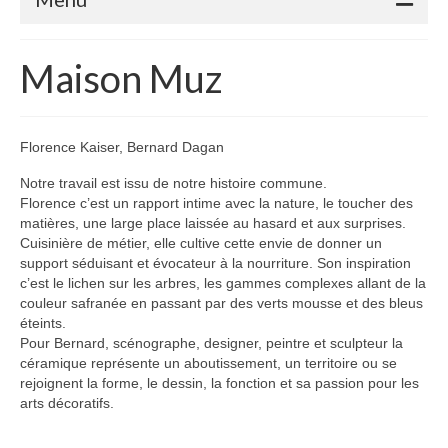
Accueil
Maison Muz
Adhérents
Céramique
Florence Kaiser, Bernard Dagan
Atelier de la Volane
Notre travail est issu de notre histoire commune.
Florence c’est un rapport intime avec la nature, le toucher des
Elisabeth Bourget
matières, une large place laissée au hasard et aux surprises.
Cuisinière de métier, elle cultive cette envie de donner un
Miryan Hernandez
support séduisant et évocateur à la nourriture. Son inspiration
c’est le lichen sur les arbres, les gammes complexes allant de la
Maaike Klein
couleur safranée en passant par des verts mousse et des bleus
éteints.
Gwladys Lopez
Pour Bernard, scénographe, designer, peintre et sculpteur la
céramique représente un aboutissement, un territoire ou se
Annie Mayan
rejoignent la forme, le dessin, la fonction et sa passion pour les
arts décoratifs.
Brigitte Moron