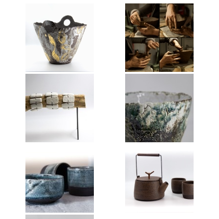
Annie Hostein Mortier
Quas’art ceramic
Danièle Raya-Moreno
Anne-Lise Roussy
Thanh Violet
Arts plastiques
Isabelle Tahon
Lise Van Baaren
Stéphanie van Poppel
Verre
Georges et Monique Stahl