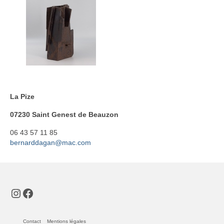
Bois
Catherine Gey
Maleaume Hirsch
Eduard Juanola
Elisabeth Molimard
La Pize
Daniel Pelegrin
07230 Saint Genest de Beauzon
David Ranchin
06 43 57 11 85
bernarddagan@mac.com
joseph vallon
Emilie Rouillon
Instagram
Facebook
Fil et textile
Dominique Chapre
Contact
Mentions légales