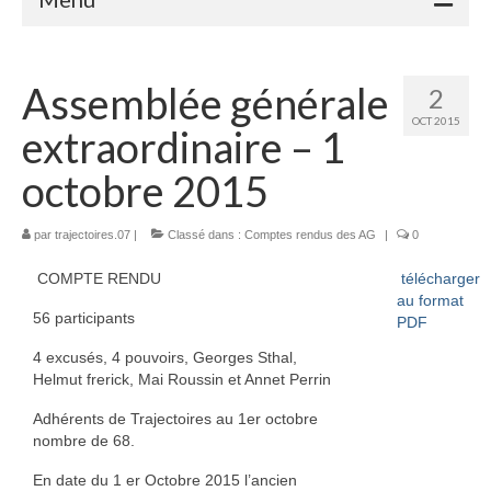
Accueil
Assemblée générale
2
Adhérents
OCT 2015
extraordinaire – 1
Céramique
octobre 2015
Atelier de la Volane
par
trajectoires.07
Elisabeth Bourget
|
Classé dans :
Comptes rendus des AG
|
0
COMPTE RENDU
télécharger
Miryan Hernandez
au format
56 participants
PDF
Maaike Klein
4 excusés, 4 pouvoirs, Georges Sthal,
Gwladys Lopez
Helmut frerick, Mai Roussin et Annet Perrin
Annie Mayan
Adhérents de Trajectoires au 1er octobre
nombre de 68.
Brigitte Moron
En date du 1 er Octobre 2015 l’ancien