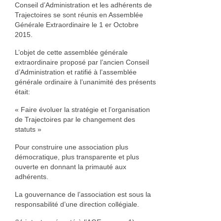
Conseil d’Administration et les adhérents de
Annie Hostein Mortier
Trajectoires se sont réunis en Assemblée
Générale Extraordinaire le 1 er Octobre
Quas’art ceramic
2015.
Danièle Raya-Moreno
L’objet de cette assemblée générale
extraordinaire proposé par l’ancien Conseil
Anne-Lise Roussy
d’Administration et ratifié à l’assemblée
générale ordinaire à l’unanimité des présents
Thanh Violet
était:
Arts plastiques
« Faire évoluer la stratégie et l’organisation
de Trajectoires par le changement des
Isabelle Tahon
statuts »
Pour construire une association plus
Lise Van Baaren
démocratique, plus transparente et plus
ouverte en donnant la primauté aux
Stéphanie van Poppel
adhérents.
Verre
La gouvernance de l’association est sous la
responsabilité d’une direction collégiale.
Georges et Monique Stahl