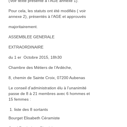
(Voir texte présenté à l’AGE annexe 1).
Bois
Pour cela, les statuts ont été modifiés ( voir
annexe 2), présentés à l’AGE et approuvés
Catherine Gey
majoritairement.
Maleaume Hirsch
ASSEMBLEE GENERALE
Eduard Juanola
EXTRAORDINAIRE
Elisabeth Molimard
du 1 er Octobre 2015, 18h30
Daniel Pelegrin
Chambre des Métiers de l’Ardèche,
David Ranchin
8, chemin de Sainte Croix, 07200 Aubenas
joseph vallon
Le conseil d’administration élu à l’unanimité
passe de 8 à 21 membres avec 6 hommes et
Emilie Rouillon
15 femmes :
liste des 8 sortants
Fil et textile
Bourget Elisabeth Céramiste
Dominique Chapre