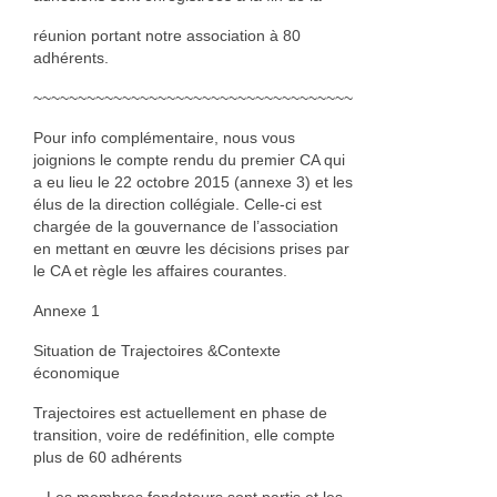
Cuir
réunion portant notre association à 80
adhérents.
Catherine Ortega Nano
~~~~~~~~~~~~~~~~~~~~~~~~~~~~~~~~~~~~
Luminaire
Pour info complémentaire, nous vous
joignions le compte rendu du premier CA qui
Événements
a eu lieu le 22 octobre 2015 (annexe 3) et les
élus de la direction collégiale. Celle-ci est
Vie de l’association
chargée de la gouvernance de l’association
en mettant en œuvre les décisions prises par
Objectifs
le CA et règle les affaires courantes.
Organisation
Annexe 1
Documents
Situation de Trajectoires &Contexte
économique
Adhérer
Trajectoires est actuellement en phase de
transition, voire de redéfinition, elle compte
Comptes rendus des AG
plus de 60 adhérents
Espace adhérent