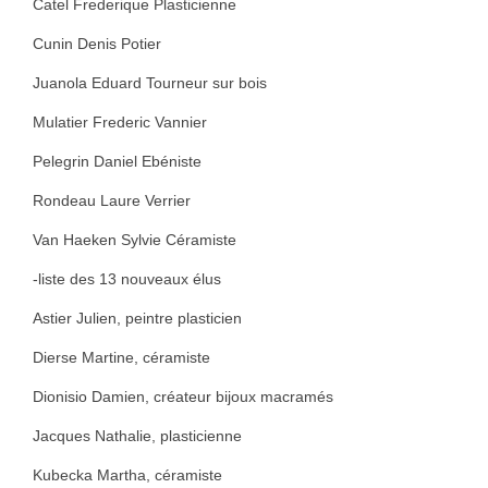
Catel Frederique Plasticienne
Geneviève Quievreux
Cunin Denis Potier
Elisabeth Roux
Juanola Eduard Tourneur sur bois
Florance Russo
Mulatier Frederic Vannier
Stefanie Wesle
Pelegrin Daniel Ebéniste
Rondeau Laure Verrier
Aurelia Westray
Van Haeken Sylvie Céramiste
Bijoux
-liste des 13 nouveaux élus
Atelier POIEMA
Astier Julien, peintre plasticien
Bénédam Création
Dierse Martine, céramiste
Bernard Moulin
Dionisio Damien, créateur bijoux macramés
Cadet Or Création
Jacques Nathalie, plasticienne
Claude Vernet
Kubecka Martha, céramiste