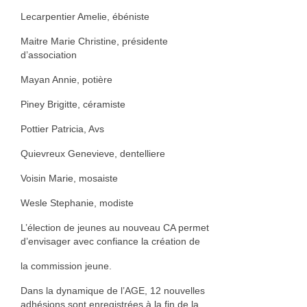
Nadia Plantier
Lecarpentier Amelie, ébéniste
Maitre Marie Christine, présidente
Estampe, papier
d’association
Daniel Van Cutsem
Mayan Annie, potière
Francine Copet
Piney Brigitte, céramiste
Isabelle Coorevits
Pottier Patricia, Avs
Quievreux Genevieve, dentelliere
Pierre Jonquières
Voisin Marie, mosaiste
Ameublement et décoration
Wesle Stephanie, modiste
Photographie
L’élection de jeunes au nouveau CA permet
Facture instrumentale
d’envisager avec confiance la création de
la commission jeune.
François Rey
Dans la dynamique de l’AGE, 12 nouvelles
Fer
adhésions sont enregistrées à la fin de la