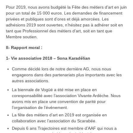
Nadia Plantier
Pour 2019, nous avons budgété la Fête des métiers d’art en juin
pour un total de 15 000 euros. Les demandes de financement
privées et publiques sont d’ores et déjà amorcées. Les
Estampe, papier
adhésions 2019 sont ouvertes, n’hésitez pas à adhérer soit en
tant que Professionnel des métiers d’art, soit en tant que
Daniel Van Cutsem
Membre soutien.
Francine Copet
II- Rapport moral :
Isabelle Coorevits
1- Vie associative 2018 – Sona Karadélian
Pierre Jonquières
Comme décidé lors de notre dernière AG, nous nous
engageons dans des partenariats plus importants avec les
Ameublement et décoration
autres associations.
La biennale de Vogüé a été mise en place en
Photographie
coresponsabilité avec l’association Vivante Ardèche. Nous
avons mis en place une convention de parité pour
Facture instrumentale
l’organisation de l’événement.
La fête des métiers d’art en 2019 est organisée en
François Rey
collaboration avec l’association du Scarabée.
Depuis 6 ans Trajectoires est membre d’AAF qui nous a
Fer