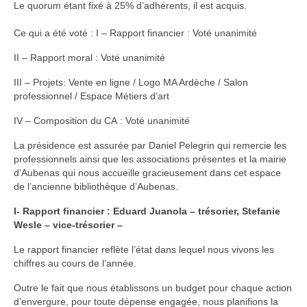
Le quorum étant fixé à 25% d’adhérents, il est acquis.
Annie Hostein Mortier
Ce qui a été voté : I – Rapport financier : Voté unanimité
Quas’art ceramic
II – Rapport moral : Voté unanimité
Danièle Raya-Moreno
III – Projets: Vente en ligne / Logo MA Ardèche / Salon
Anne-Lise Roussy
professionnel / Espace Métiers d’art
IV – Composition du CA : Voté unanimité
Thanh Violet
La présidence est assurée par Daniel Pelegrin qui remercie les
Arts plastiques
professionnels ainsi que les associations présentes et la mairie
d’Aubenas qui nous accueille gracieusement dans cet espace
Isabelle Tahon
de l’ancienne bibliothèque d’Aubenas.
Lise Van Baaren
I- Rapport financier :
Eduard Juanola – trésorier, Stefanie
Wesle – vice-trésorier –
Stéphanie van Poppel
Le rapport financier reflète l’état dans lequel nous vivons les
Verre
chiffres au cours de l’année.
Outre le fait que nous établissons un budget pour chaque action
Georges et Monique Stahl
d’envergure, pour toute dépense engagée, nous planifions la