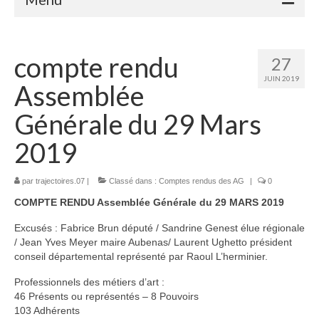
Accueil
compte rendu
27
Adhérents
JUIN 2019
Assemblée
Céramique
Générale du 29 Mars
Atelier de la Volane
2019
Elisabeth Bourget
par
trajectoires.07
|
Classé dans :
Comptes rendus des AG
|
0
Miryan Hernandez
COMPTE RENDU Assemblée Générale du 29 MARS 2019
Maaike Klein
Excusés : Fabrice Brun député / Sandrine Genest élue régionale
Gwladys Lopez
/ Jean Yves Meyer maire Aubenas/ Laurent Ughetto président
conseil départemental représenté par Raoul L’herminier.
Annie Mayan
Professionnels des métiers d’art :
46 Présents ou représentés – 8 Pouvoirs
Brigitte Moron
103 Adhérents