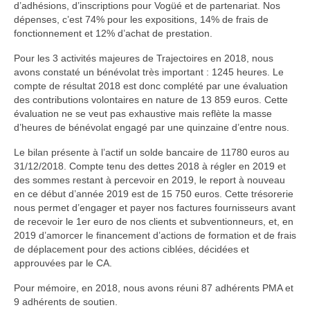
d’adhésions, d’inscriptions pour Vogüé et de partenariat. Nos
Geneviève Quievreux
dépenses, c’est 74% pour les expositions, 14% de frais de
fonctionnement et 12% d’achat de prestation.
Elisabeth Roux
Pour les 3 activités majeures de Trajectoires en 2018, nous
Florance Russo
avons constaté un bénévolat très important : 1245 heures. Le
compte de résultat 2018 est donc complété par une évaluation
Stefanie Wesle
des contributions volontaires en nature de 13 859 euros. Cette
évaluation ne se veut pas exhaustive mais reflète la masse
d’heures de bénévolat engagé par une quinzaine d’entre nous.
Aurelia Westray
Le bilan présente à l’actif un solde bancaire de 11780 euros au
Bijoux
31/12/2018. Compte tenu des dettes 2018 à régler en 2019 et
des sommes restant à percevoir en 2019, le report à nouveau
Atelier POIEMA
en ce début d’année 2019 est de 15 750 euros. Cette trésorerie
nous permet d’engager et payer nos factures fournisseurs avant
Bénédam Création
de recevoir le 1er euro de nos clients et subventionneurs, et, en
2019 d’amorcer le financement d’actions de formation et de frais
Bernard Moulin
de déplacement pour des actions ciblées, décidées et
approuvées par le CA.
Cadet Or Création
Pour mémoire, en 2018, nous avons réuni 87 adhérents PMA et
Claude Vernet
9 adhérents de soutien.