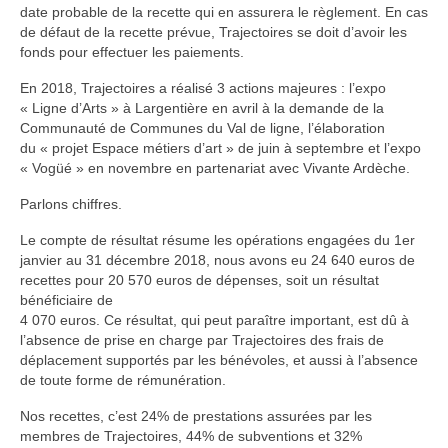
date probable de la recette qui en assurera le règlement. En cas
Bois
de défaut de la recette prévue, Trajectoires se doit d’avoir les
fonds pour effectuer les paiements.
Catherine Gey
En 2018, Trajectoires a réalisé 3 actions majeures : l’expo
Maleaume Hirsch
« Ligne d’Arts » à Largentière en avril à la demande de la
Communauté de Communes du Val de ligne, l’élaboration
Eduard Juanola
du « projet Espace métiers d’art » de juin à septembre et l’expo
« Vogüé » en novembre en partenariat avec Vivante Ardèche.
Elisabeth Molimard
Parlons chiffres.
Daniel Pelegrin
Le compte de résultat résume les opérations engagées du 1er
janvier au 31 décembre 2018, nous avons eu 24 640 euros de
David Ranchin
recettes pour 20 570 euros de dépenses, soit un résultat
bénéficiaire de
joseph vallon
4 070 euros. Ce résultat, qui peut paraître important, est dû à
l’absence de prise en charge par Trajectoires des frais de
Emilie Rouillon
déplacement supportés par les bénévoles, et aussi à l’absence
de toute forme de rémunération.
Fil et textile
Nos recettes, c’est 24% de prestations assurées par les
Dominique Chapre
membres de Trajectoires, 44% de subventions et 32%