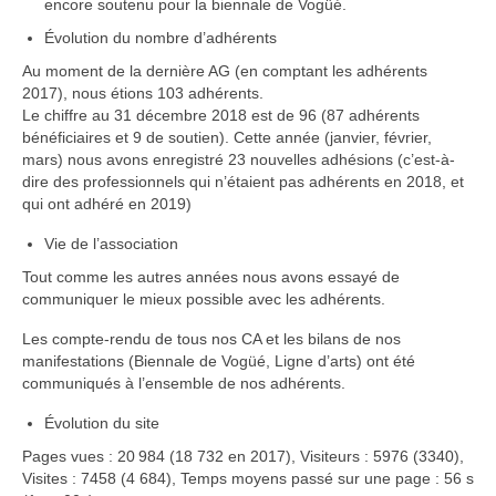
encore soutenu pour la biennale de Vogüé.
Cuir
Évolution du nombre d’adhérents
Au moment de la dernière AG (en comptant les adhérents
Catherine Ortega Nano
2017), nous étions 103 adhérents.
Le chiffre au 31 décembre 2018 est de 96 (87 adhérents
Luminaire
bénéficiaires et 9 de soutien). Cette année (janvier, février,
mars) nous avons enregistré 23 nouvelles adhésions (c’est-à-
Événements
dire des professionnels qui n’étaient pas adhérents en 2018, et
qui ont adhéré en 2019)
Vie de l’association
Vie de l’association
Objectifs
Tout comme les autres années nous avons essayé de
communiquer le mieux possible avec les adhérents.
Organisation
Les compte-rendu de tous nos CA et les bilans de nos
Documents
manifestations (Biennale de Vogüé, Ligne d’arts) ont été
communiqués à l’ensemble de nos adhérents.
Adhérer
Évolution du site
Comptes rendus des AG
Pages vues : 20 984 (18 732 en 2017), Visiteurs : 5976 (3340),
Visites : 7458 (4 684), Temps moyens passé sur une page : 56 s
Espace adhérent