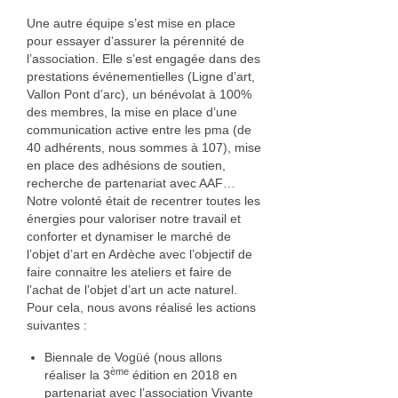
Geneviève Quievreux
Une autre équipe s’est mise en place
pour essayer d’assurer la pérennité de
Elisabeth Roux
l’association. Elle s’est engagée dans des
prestations événementielles (Ligne d’art,
Florance Russo
Vallon Pont d’arc), un bénévolat à 100%
des membres, la mise en place d’une
Stefanie Wesle
communication active entre les pma (de
40 adhérents, nous sommes à 107), mise
Aurelia Westray
en place des adhésions de soutien,
recherche de partenariat avec AAF…
Bijoux
Notre volonté était de recentrer toutes les
énergies pour valoriser notre travail et
conforter et dynamiser le marché de
Atelier POIEMA
l’objet d’art en Ardèche avec l’objectif de
faire connaitre les ateliers et faire de
Bénédam Création
l’achat de l’objet d’art un acte naturel.
Pour cela, nous avons réalisé les actions
Bernard Moulin
suivantes :
Cadet Or Création
Biennale de Vogüé (nous allons
ème
réaliser la 3
édition en 2018 en
Claude Vernet
partenariat avec l’association Vivante