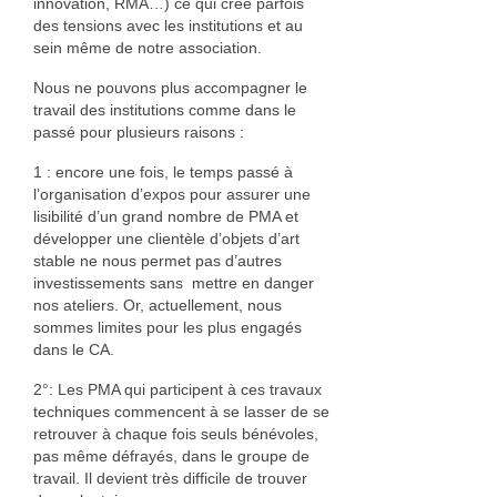
innovation, RMA…) ce qui crée parfois
des tensions avec les institutions et au
Cuir
sein même de notre association.
Catherine Ortega Nano
Nous ne pouvons plus accompagner le
travail des institutions comme dans le
Luminaire
passé pour plusieurs raisons :
Événements
1 : encore une fois, le temps passé à
l’organisation d’expos pour assurer une
Vie de l’association
lisibilité d’un grand nombre de PMA et
développer une clientèle d’objets d’art
Objectifs
stable ne nous permet pas d’autres
investissements sans mettre en danger
Organisation
nos ateliers. Or, actuellement, nous
sommes limites pour les plus engagés
Documents
dans le CA.
2°: Les PMA qui participent à ces travaux
Adhérer
techniques commencent à se lasser de se
retrouver à chaque fois seuls bénévoles,
Comptes rendus des AG
pas même défrayés, dans le groupe de
travail. Il devient très difficile de trouver
Espace adhérent