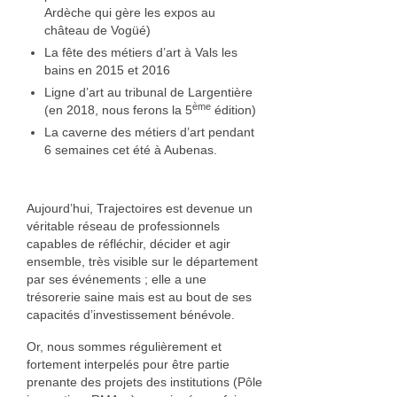
Ardèche qui gère les expos au
Nadia Plantier
château de Vogüé)
La fête des métiers d’art à Vals les
Estampe, papier
bains en 2015 et 2016
Ligne d’art au tribunal de Largentière
Daniel Van Cutsem
ème
(en 2018, nous ferons la 5
édition)
Francine Copet
La caverne des métiers d’art pendant
6 semaines cet été à Aubenas.
Isabelle Coorevits
Pierre Jonquières
Aujourd’hui, Trajectoires est devenue un
véritable réseau de professionnels
Ameublement et décoration
capables de réfléchir, décider et agir
ensemble, très visible sur le département
Photographie
par ses événements ; elle a une
trésorerie saine mais est au bout de ses
Facture instrumentale
capacités d’investissement bénévole.
Or, nous sommes régulièrement et
François Rey
fortement interpelés pour être partie
prenante des projets des institutions (Pôle
Fer