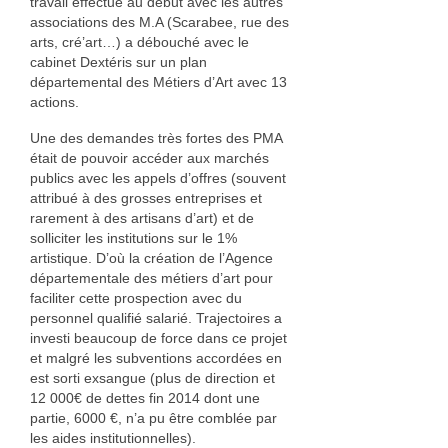
travail effectué au début avec les autres
Bois
associations des M.A (Scarabee, rue des
arts, cré’art…) a débouché avec le
Catherine Gey
cabinet Dextéris sur un plan
départemental des Métiers d’Art avec 13
Maleaume Hirsch
actions.
Une des demandes très fortes des PMA
Eduard Juanola
était de pouvoir accéder aux marchés
publics avec les appels d’offres (souvent
Elisabeth Molimard
attribué à des grosses entreprises et
rarement à des artisans d’art) et de
Daniel Pelegrin
solliciter les institutions sur le 1%
artistique. D’où la création de l’Agence
David Ranchin
départementale des métiers d’art pour
faciliter cette prospection avec du
joseph vallon
personnel qualifié salarié. Trajectoires a
investi beaucoup de force dans ce projet
Emilie Rouillon
et malgré les subventions accordées en
est sorti exsangue (plus de direction et
Fil et textile
12 000€ de dettes fin 2014 dont une
partie, 6000 €, n’a pu être comblée par
Dominique Chapre
les aides institutionnelles).