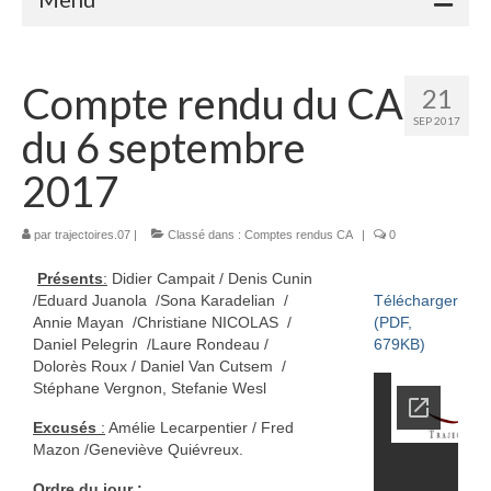
Accueil
Compte rendu du CA
21
Adhérents
SEP 2017
du 6 septembre
Céramique
2017
Atelier de la Volane
par
trajectoires.07
Elisabeth Bourget
|
Classé dans :
Comptes rendus CA
|
0
Présents
:
Didier Campait / Denis Cunin
Miryan Hernandez
/Eduard Juanola /Sona Karadelian /
Télécharger
Annie Mayan /Christiane NICOLAS /
(PDF,
Maaike Klein
Daniel Pelegrin /Laure Rondeau /
679KB)
Dolorès Roux / Daniel Van Cutsem /
Gwladys Lopez
Stéphane Vergnon, Stefanie Wesl
Annie Mayan
Excusés
:
Amélie Lecarpentier / Fred
Mazon /Geneviève Quiévreux.
Brigitte Moron
Ordre du jour :