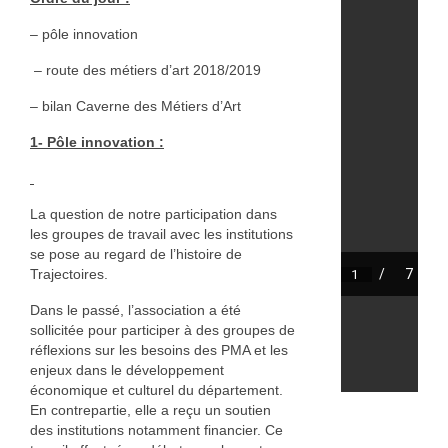
Annie Hostein Mortier
– pôle innovation
Quas’art ceramic
– route des métiers d’art 2018/2019
Danièle Raya-Moreno
– bilan Caverne des Métiers d’Art
Anne-Lise Roussy
1- Pôle innovation :
Thanh Violet
La question de notre participation dans
Arts plastiques
les groupes de travail avec les institutions
se pose au regard de l’histoire de
Isabelle Tahon
Trajectoires.
Lise Van Baaren
Dans le passé, l’association a été
sollicitée pour participer à des groupes de
Stéphanie van Poppel
réflexions sur les besoins des PMA et les
enjeux dans le développement
Verre
économique et culturel du département.
En contrepartie, elle a reçu un soutien
Georges et Monique Stahl
des institutions notamment financier. Ce