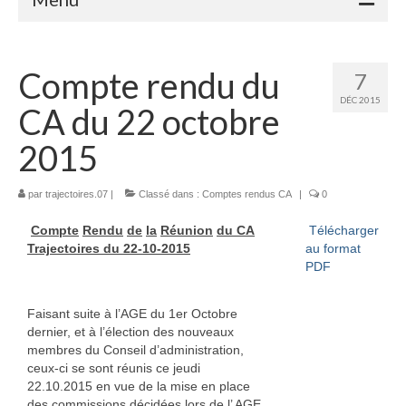
Accueil
Compte rendu du
7
Adhérents
DÉC 2015
CA du 22 octobre
Céramique
2015
Atelier de la Volane
par
trajectoires.07
Elisabeth Bourget
|
Classé dans :
Comptes rendus CA
|
0
Compte
Rendu
de
la
Réunion
du CA
Télécharger
Miryan Hernandez
Trajectoires du 22-10-2015
au format
PDF
Maaike Klein
Gwladys Lopez
Faisant suite à l’AGE du 1er Octobre
dernier, et à l’élection des nouveaux
Annie Mayan
membres du Conseil d’administration,
ceux-ci se sont réunis ce jeudi
Brigitte Moron
22.10.2015 en vue de la mise en place
des commissions décidées lors de l’ AGE,