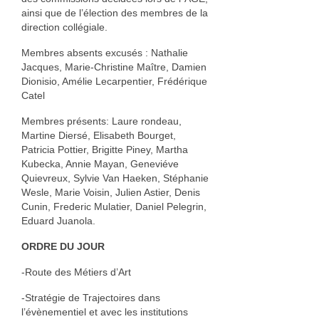
Annie Hostein Mortier
ainsi que de l’élection des membres de la
direction collégiale.
Quas’art ceramic
Membres absents excusés : Nathalie
Jacques, Marie-Christine Maître, Damien
Danièle Raya-Moreno
Dionisio, Amélie Lecarpentier, Frédérique
Catel
Anne-Lise Roussy
Membres présents: Laure rondeau,
Thanh Violet
Martine Diersé, Elisabeth Bourget,
Patricia Pottier, Brigitte Piney, Martha
Arts plastiques
Kubecka, Annie Mayan, Geneviéve
Quievreux, Sylvie Van Haeken, Stéphanie
Isabelle Tahon
Wesle, Marie Voisin, Julien Astier, Denis
Cunin, Frederic Mulatier, Daniel Pelegrin,
Lise Van Baaren
Eduard Juanola.
Stéphanie van Poppel
ORDRE DU JOUR
-Route des Métiers d’Art
Verre
-Stratégie de Trajectoires dans
Georges et Monique Stahl
l’évènementiel et avec les institutions