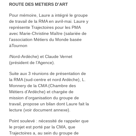
ROUTE DES METIERS D’ART
Geneviève Quievreux
Pour mémoire, Laure a intégré le groupe
Elisabeth Roux
de travail de la RMA en avril-mai. Laure y
représente Trajectoires pour les PMA
Florance Russo
avec Marie-Christine Maître (salariée de
l’association Métiers du Monde basée
Stefanie Wesle
àTournon
Aurelia Westray
/Nord-Ardèche) et Claude Vernet
(président de l’Agence).
Bijoux
Suite aux 3 réunions de présentation de
la RMA (sud-centre et nord Ardèche), L.
Atelier POIEMA
Monnery de la CMA (Chambre des
Métiers d’Ardèche) et chargée de
Bénédam Création
mission d’organisation du groupe de
travail, propose un bilan dont Laure fait la
Bernard Moulin
lecture (voir document annexe).
Cadet Or Création
Point soulevé : nécessité de rappeler que
le projet est porté par la CMA, que
Claude Vernet
Trajectoires a, au sein du groupe de