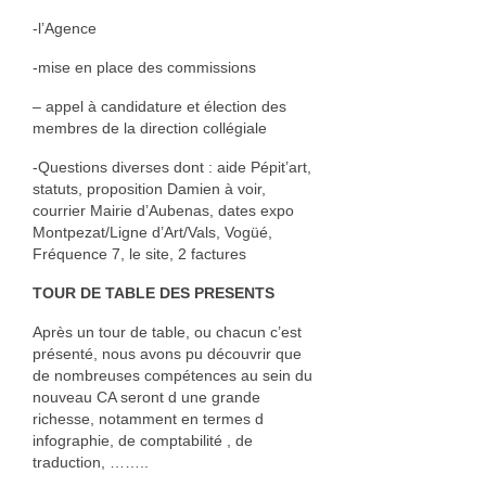
Bois
-l’Agence
Catherine Gey
-mise en place des commissions
– appel à candidature et élection des
Maleaume Hirsch
membres de la direction collégiale
Eduard Juanola
-Questions diverses dont : aide Pépit’art,
statuts, proposition Damien à voir,
Elisabeth Molimard
courrier Mairie d’Aubenas, dates expo
Montpezat/Ligne d’Art/Vals, Vogüé,
Daniel Pelegrin
Fréquence 7, le site, 2 factures
David Ranchin
TOUR DE TABLE DES PRESENTS
joseph vallon
Après un tour de table, ou chacun c’est
présenté, nous avons pu découvrir que
Emilie Rouillon
de nombreuses compétences au sein du
nouveau CA seront d une grande
richesse, notamment en termes d
Fil et textile
infographie, de comptabilité , de
traduction, ……..
Dominique Chapre