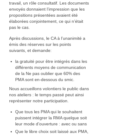
travail, un rôle consultatif. Les documents
Nadia Plantier
envoyés donnaient l’impression que les
propositions présentées avaient été
Estampe, papier
élaborées conjointement, ce qui n’était
pas le cas.
Daniel Van Cutsem
Après discussions, le CA à l’unanimité a
émis des réserves sur les points
Francine Copet
suivants, et demande:
Isabelle Coorevits
la gratuité pour être intégrés dans les
différents moyens de communication
Pierre Jonquières
de la Ne pas oublier que 60% des
PMA sont en-dessous du smic.
Ameublement et décoration
Nous accueillons volontiers le public dans
Photographie
nos ateliers : le temps passé peut ainsi
représenter notre participation.
Facture instrumentale
Que tous les PMA qui le souhaitent
puissent intégrer la RMA quelque soit
François Rey
leur mode d’ouverture : avec ou sans
Que le libre choix soit laissé aux PMA,
Fer