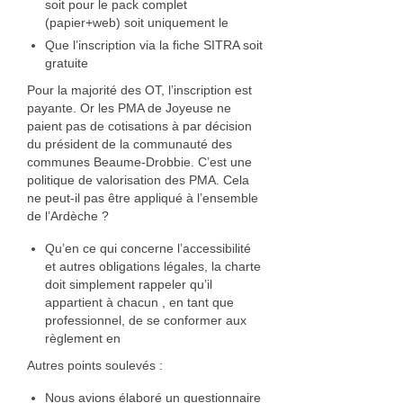
soit pour le pack complet
(papier+web) soit uniquement le
Cuir
Que l’inscription via la fiche SITRA soit
Catherine Ortega Nano
gratuite
Pour la majorité des OT, l’inscription est
Luminaire
payante. Or les PMA de Joyeuse ne
paient pas de cotisations à par décision
Événements
du président de la communauté des
communes Beaume-Drobbie. C’est une
Vie de l’association
politique de valorisation des PMA. Cela
ne peut-il pas être appliqué à l’ensemble
Objectifs
de l’Ardèche ?
Organisation
Qu’en ce qui concerne l’accessibilité
et autres obligations légales, la charte
Documents
doit simplement rappeler qu’il
appartient à chacun , en tant que
Adhérer
professionnel, de se conformer aux
règlement en
Comptes rendus des AG
Autres points soulevés :
Espace adhérent
Nous avions élaboré un questionnaire