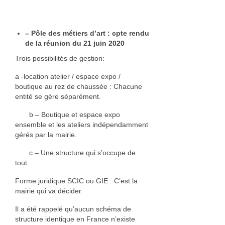
Geneviève Quievreux
Elisabeth Roux
– Pôle des métiers d’art : cpte rendu
de la réunion du 21 juin 2020
Florance Russo
Trois possibilités de gestion:
Stefanie Wesle
a -location atelier / espace expo /
boutique au rez de chaussée : Chacune
Aurelia Westray
entité se gère séparément.
Bijoux
b – Boutique et espace expo
ensemble et les ateliers indépendamment
Atelier POIEMA
gérés par la mairie.
c – Une structure qui s’occupe de
Bénédam Création
tout.
Bernard Moulin
Forme juridique SCIC ou GIE . C’est la
mairie qui va décider.
Cadet Or Création
Il a été rappelé qu’aucun schéma de
Claude Vernet
structure identique en France n’existe