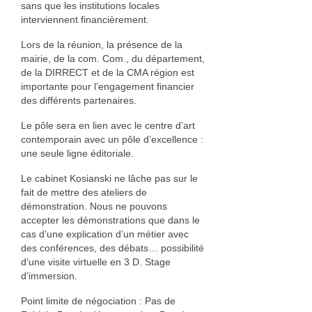
sans que les institutions locales
Nadia Plantier
interviennent financièrement.
Lors de la réunion, la présence de la
Estampe, papier
mairie, de la com. Com., du département,
de la DIRRECT et de la CMA région est
Daniel Van Cutsem
importante pour l’engagement financier
des différents partenaires.
Francine Copet
Le pôle sera en lien avec le centre d’art
Isabelle Coorevits
contemporain avec un pôle d’excellence :
une seule ligne éditoriale.
Pierre Jonquières
Le cabinet Kosianski ne lâche pas sur le
Ameublement et décoration
fait de mettre des ateliers de
démonstration. Nous ne pouvons
Photographie
accepter les démonstrations que dans le
cas d’une explication d’un métier avec
Facture instrumentale
des conférences, des débats… possibilité
d’une visite virtuelle en 3 D. Stage
François Rey
d’immersion.
Point limite de négociation : Pas de
Fer