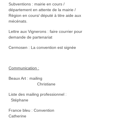
Subventions : mairie en cours /
Bois
département en attente de la mairie /
Région en cours/ député à titre aide aux
Catherine Gey
mécénats.
Maleaume Hirsch
Lettre aux Vignerons : faire courrier pour
demande de partenariat
Eduard Juanola
Cermosen : La convention est signée
Elisabeth Molimard
Daniel Pelegrin
Communication :
David Ranchin
Beaux Art : mailing
Christiane
joseph vallon
Liste des mailing professionnel :
Emilie Rouillon
Stéphane
France bleu : Convention
Fil et textile
Catherine
Dominique Chapre