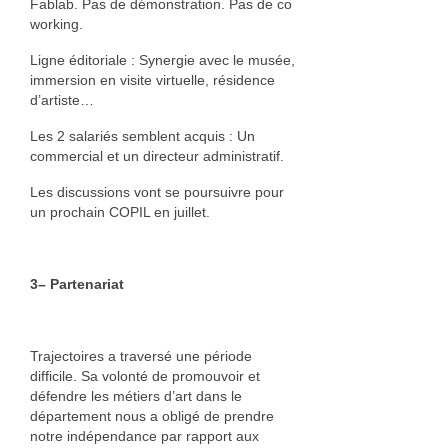
Fablab. Pas de démonstration. Pas de co
working.
Cuir
Ligne éditoriale : Synergie avec le musée,
Catherine Ortega Nano
immersion en visite virtuelle, résidence
d’artiste…
Luminaire
Les 2 salariés semblent acquis : Un
Événements
commercial et un directeur administratif.
Vie de l’association
Les discussions vont se poursuivre pour
un prochain COPIL en juillet.
Objectifs
Organisation
3– Partenariat
Documents
Adhérer
Trajectoires a traversé une période
difficile. Sa volonté de promouvoir et
Comptes rendus des AG
défendre les métiers d’art dans le
département nous a obligé de prendre
notre indépendance par rapport aux
Espace adhérent