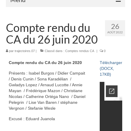
Accueil
Compte rendu du
26
Adhérents
AOÛT 2022
CA du 26 juin 2020
Céramique
Atelier de la Volane
par
trajectoires.07
|
Classé dans :
Comptes rendus CA
|
0
Compte rendu du CA du 26 juin 2020
Télécharger
Elisabeth Bourget
(DOCX,
Présents : Isabel Burgos / Didier Campait
17KB)
Miryan Hernandez
/ Denis Cunin / Sona Karadélian /
Gwladys Lopez / Arnaud Lucotte / Annie
Maaike Klein
Mayan / Frédérique Mazon / Christiane
Nicolas / Catherine Ortéga Nano / Daniel
Gwladys Lopez
Pelegrin / Lise Van Baren / stéphane
Vergnon / Stefanie Wesle
Annie Mayan
Excusé : Eduard Juanola
Brigitte Moron