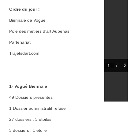
Annie Hostein Mortier
Ordre du jour :
Quas’art ceramic
Biennale de Vogüé
Danièle Raya-Moreno
Pôle des métiers d’art Aubenas
Anne-Lise Roussy
Partenariat
Trajetsdart.com
Thanh Violet
Arts plastiques
Isabelle Tahon
1- Vogüé Biennale
Lise Van Baaren
49 Dossiers présentés
Stéphanie van Poppel
1 Dossier administratif refusé
Verre
27 dossiers : 3 étoiles
Georges et Monique Stahl
3 dossiers : 1 étoile