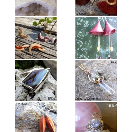
Annie Hostein Mortier
Quas’art ceramic
Danièle Raya-Moreno
Anne-Lise Roussy
Thanh Violet
Arts plastiques
Isabelle Tahon
Lise Van Baaren
Stéphanie van Poppel
Verre
Georges et Monique Stahl