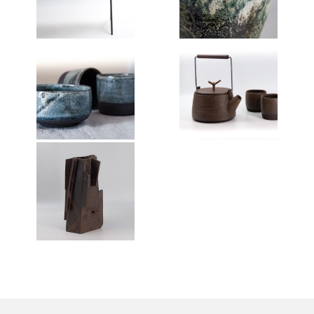
Annie Hostein Mortier
Quas’art ceramic
Danièle Raya-Moreno
Anne-Lise Roussy
Thanh Violet
Arts plastiques
Isabelle Tahon
Lise Van Baaren
Stéphanie van Poppel
Verre
Georges et Monique Stahl