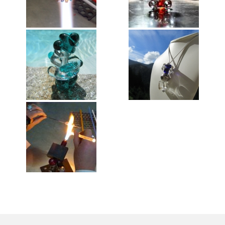
Annie Hostein Mortier
Quas’art ceramic
Danièle Raya-Moreno
Anne-Lise Roussy
Thanh Violet
Arts plastiques
Isabelle Tahon
Lise Van Baaren
Stéphanie van Poppel
Verre
Georges et Monique Stahl