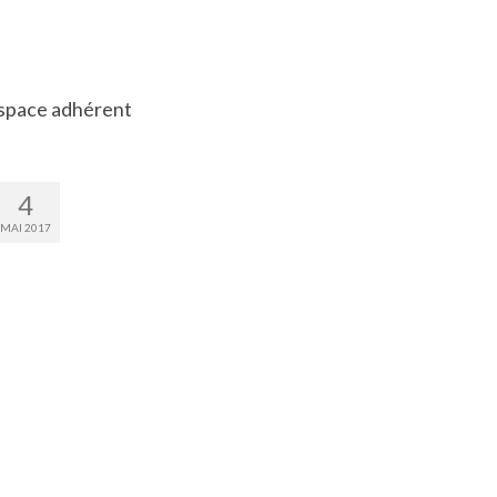
space adhérent
4
MAI 2017