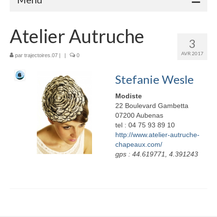
Accueil
Atelier Autruche
3
Adhérents
AVR 2017
par
trajectoires.07
|
|
0
Céramique
Stefanie Wesle
Atelier de la Volane
Modiste
Elisabeth Bourget
22 Boulevard Gambetta
07200 Aubenas
Miryan Hernandez
tel : 04 75 93 89 10
http://www.atelier-autruche-
chapeaux.com/
Maaike Klein
gps : 44.619771, 4.391243
Gwladys Lopez
Annie Mayan
Brigitte Moron