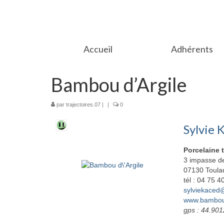
Accueil
Adhérents
Bambou d’Argile
par
trajectoires.07
|
|
0
Sylvie 
Porcelaine 
3 impasse de
07130 Toula
tél : 04 75 
sylviekaced
www.bambou
gps : 44.90