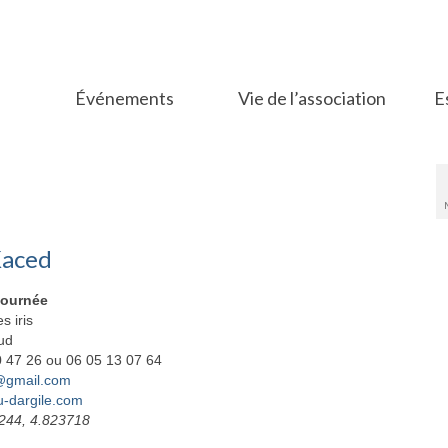
Événements
Vie de l’association
E
Kaced
tournée
s iris
ud
40 47 26 ou 06 05 13 07 64
@gmail.com
-dargile.com
1244, 4.823718