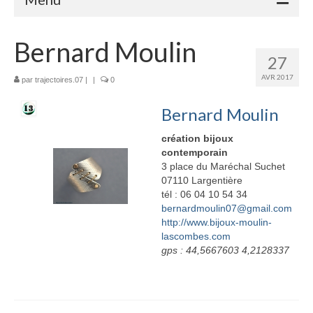
Accueil
Bernard Moulin
27
Adhérents
AVR 2017
par
trajectoires.07
|
|
0
Céramique
Bernard Moulin
Atelier de la Volane
création bijoux
Elisabeth Bourget
contemporain
3 place du Maréchal Suchet
Miryan Hernandez
07110 Largentière
tél : 06 04 10 54 34
bernardmoulin07@gmail.com
Maaike Klein
http://www.bijoux-moulin-
lascombes.com
Gwladys Lopez
gps : 44,5667603 4,2128337
Annie Mayan
Brigitte Moron