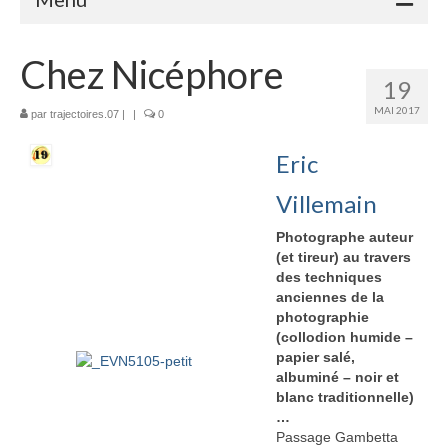
Accueil
Chez Nicéphore
19
Adhérents
MAI 2017
par
trajectoires.07
|
|
0
Céramique
Eric
Atelier de la Volane
Villemain
Elisabeth Bourget
Photographe auteur
(et tireur) au travers
Miryan Hernandez
des techniques
anciennes de la
Maaike Klein
photographie
(collodion humide –
Gwladys Lopez
papier salé,
albuminé – noir et
Annie Mayan
blanc traditionnelle)
…
Brigitte Moron
Passage Gambetta