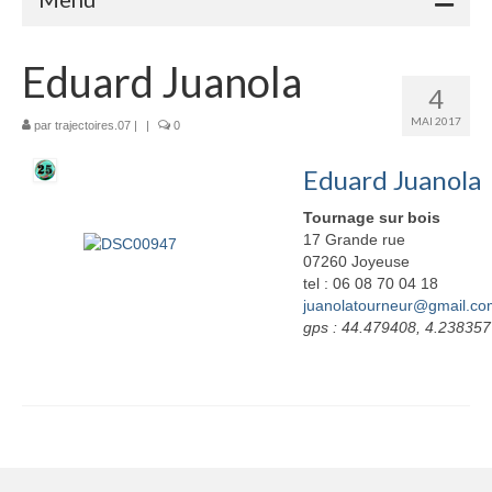
Accueil
Eduard Juanola
4
Adhérents
MAI 2017
par
trajectoires.07
|
|
0
Céramique
Eduard Juanola
Atelier de la Volane
Tournage sur bois
Elisabeth Bourget
17 Grande rue
07260 Joyeuse
Miryan Hernandez
tel : 06 08 70 04 18
juanolatourneur@gmail.co
gps : 44.479408, 4.238357
Maaike Klein
Gwladys Lopez
Annie Mayan
Brigitte Moron