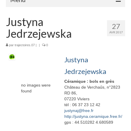
Accueil
Justyna
27
Adhérents
Jedrzejewska
AVR 2017
Céramique
par
trajectoires.07
|
|
0
Atelier de la Volane
Justyna
Elisabeth Bourget
Jedrzejewska
Miryan Hernandez
Céramique : bols en grès
no images were
Château de Verchaűs, n°2823
Maaike Klein
found
RD 86,
07220 Viviers
Gwladys Lopez
tél : 06 37 23 12 42
justynaj@free.fr
Annie Mayan
http://justyna.ceramique.free.fr/
gps : 44.510282 4.680589
Brigitte Moron