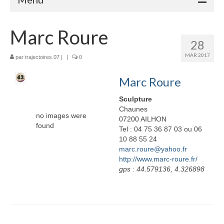
Accueil
Marc Roure
28
Adhérents
MAR 2017
par
trajectoires.07
|
|
0
Céramique
Marc Roure
Atelier de la Volane
Sculpture
Elisabeth Bourget
Chaunes
no images were
07200 AILHON
found
Miryan Hernandez
Tel : 04 75 36 87 03 ou 06
10 88 55 24
marc.roure@yahoo.fr
Maaike Klein
http://www.marc-roure.fr/
gps : 44.579136, 4.326898
Gwladys Lopez
Annie Mayan
Brigitte Moron