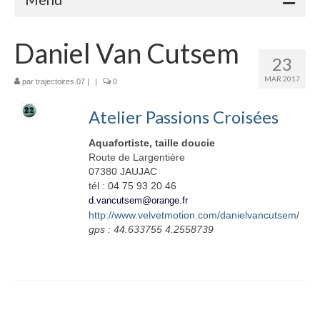
Accueil
Daniel Van Cutsem
23
Adhérents
MAR 2017
par
trajectoires.07
|
|
0
Céramique
Atelier Passions Croisées
Atelier de la Volane
Aquafortiste, taille doucie
Elisabeth Bourget
Route de Largentière
07380 JAUJAC
Miryan Hernandez
tél : 04 75 93 20 46
d.vancutsem@orange.fr
Maaike Klein
http://www.velvetmotion.com/danielvancutsem/
gps : 44.633755 4.2558739
Gwladys Lopez
Annie Mayan
Brigitte Moron