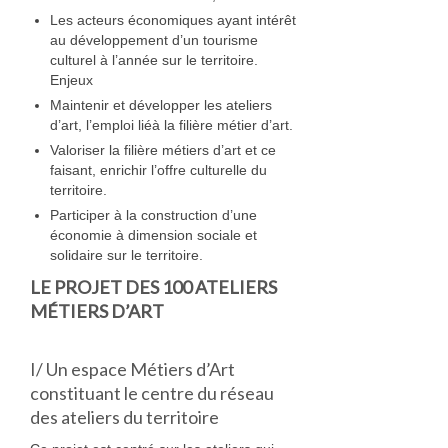
Les acteurs économiques ayant intérêt
Geneviève Quievreux
au développement d’un tourisme
culturel à l’année sur le territoire.
Elisabeth Roux
Enjeux
Florance Russo
Maintenir et développer les ateliers
d’art, l’emploi liéà la filière métier d’art.
Stefanie Wesle
Valoriser la filière métiers d’art et ce
faisant, enrichir l’offre culturelle du
Aurelia Westray
territoire.
Participer à la construction d’une
Bijoux
économie à dimension sociale et
solidaire sur le territoire.
Atelier POIEMA
LE PROJET DES 100 ATELIERS
Bénédam Création
MÉTIERS D’ART
Bernard Moulin
I/ Un espace Métiers d’Art
Cadet Or Création
constituant le centre du réseau
des ateliers du territoire
Claude Vernet