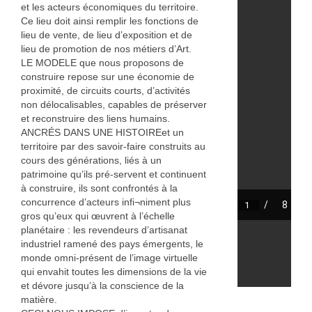
et les acteurs économiques du territoire.
Annie Hostein Mortier
Ce lieu doit ainsi remplir les fonctions de
lieu de vente, de lieu d’exposition et de
Quas’art ceramic
lieu de promotion de nos métiers d’Art.
LE MODELE que nous proposons de
Danièle Raya-Moreno
construire repose sur une économie de
proximité, de circuits courts, d’activités
Anne-Lise Roussy
non délocalisables, capables de préserver
et reconstruire des liens humains.
Thanh Violet
ANCRÉS DANS UNE HISTOIREet un
territoire par des savoir-faire construits au
Arts plastiques
cours des générations, liés à un
patrimoine qu’ils pré-servent et continuent
Isabelle Tahon
à construire, ils sont confrontés à la
concurrence d’acteurs infi¬niment plus
Lise Van Baaren
gros qu’eux qui œuvrent à l’échelle
planétaire : les revendeurs d’artisanat
Stéphanie van Poppel
industriel ramené des pays émergents, le
monde omni-présent de l’image virtuelle
Verre
qui envahit toutes les dimensions de la vie
et dévore jusqu’à la conscience de la
Georges et Monique Stahl
matière.