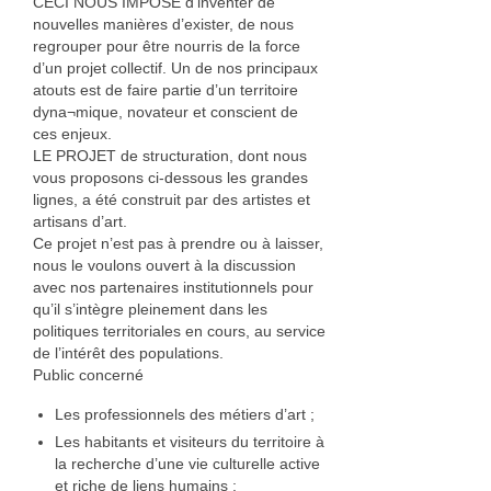
CECI NOUS IMPOSE d’inventer de
Bois
nouvelles manières d’exister, de nous
regrouper pour être nourris de la force
Catherine Gey
d’un projet collectif. Un de nos principaux
atouts est de faire partie d’un territoire
Maleaume Hirsch
dyna¬mique, novateur et conscient de
ces enjeux.
Eduard Juanola
LE PROJET de structuration, dont nous
vous proposons ci-dessous les grandes
Elisabeth Molimard
lignes, a été construit par des artistes et
artisans d’art.
Ce projet n’est pas à prendre ou à laisser,
Daniel Pelegrin
nous le voulons ouvert à la discussion
avec nos partenaires institutionnels pour
David Ranchin
qu’il s’intègre pleinement dans les
politiques territoriales en cours, au service
joseph vallon
de l’intérêt des populations.
Public concerné
Emilie Rouillon
Les professionnels des métiers d’art ;
Fil et textile
Les habitants et visiteurs du territoire à
la recherche d’une vie culturelle active
Dominique Chapre
et riche de liens humains ;