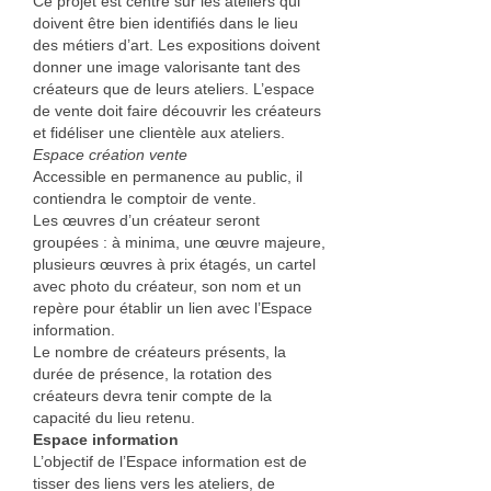
Ce projet est centré sur les ateliers qui
doivent être bien identifiés dans le lieu
Nadia Plantier
des métiers d’art. Les expositions doivent
donner une image valorisante tant des
Estampe, papier
créateurs que de leurs ateliers. L’espace
de vente doit faire découvrir les créateurs
Daniel Van Cutsem
et fidéliser une clientèle aux ateliers.
Espace création vente
Francine Copet
Accessible en permanence au public, il
contiendra le comptoir de vente.
Isabelle Coorevits
Les œuvres d’un créateur seront
groupées : à minima, une œuvre majeure,
Pierre Jonquières
plusieurs œuvres à prix étagés, un cartel
avec photo du créateur, son nom et un
Ameublement et décoration
repère pour établir un lien avec l’Espace
information.
Photographie
Le nombre de créateurs présents, la
durée de présence, la rotation des
Facture instrumentale
créateurs devra tenir compte de la
capacité du lieu retenu.
François Rey
Espace information
L’objectif de l’Espace information est de
Fer
tisser des liens vers les ateliers, de