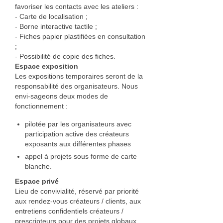
favoriser les contacts avec les ateliers :
Cuir
‐ Carte de localisation ;
‐ Borne interactive tactile ;
Catherine Ortega Nano
‐ Fiches papier plastifiées en consultation
;
Luminaire
‐ Possibilité de copie des fiches.
Espace exposition
Événements
Les expositions temporaires seront de la
responsabilité des organisateurs. Nous
Vie de l’association
envi-sageons deux modes de
fonctionnement :
Objectifs
pilotée par les organisateurs avec
participation active des créateurs
Organisation
exposants aux différentes phases
Documents
appel à projets sous forme de carte
blanche.
Adhérer
Espace privé
Lieu de convivialité, réservé par priorité
Comptes rendus des AG
aux rendez-vous créateurs / clients, aux
entretiens confidentiels créateurs /
Espace adhérent
prescripteurs pour des projets globaux,