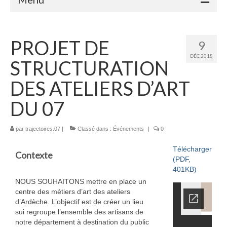
Accueil
PROJET DE
9
Adhérents
DÉC 2018
STRUCTURATION
Céramique
DES ATELIERS D’ART
Atelier de la Volane
DU 07
Elisabeth Bourget
par
trajectoires.07
|
Classé dans :
Événements
|
0
Miryan Hernandez
Télécharger
Maaike Klein
Contexte
(PDF,
401KB)
Gwladys Lopez
NOUS SOUHAITONS mettre en place un
centre des métiers d’art des ateliers
Annie Mayan
d’Ardèche. L’objectif est de créer un lieu
sui regroupe l’ensemble des artisans de
Brigitte Moron
notre département à destination du public