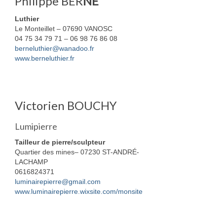
Philippe BER
NE
Nadia Plantier
Luthier
Le Monteillet – 07690 VANOSC
Estampe, papier
04 75 34 79 71 – 06 98 76 86 08
berneluthier@wanadoo.fr
Daniel Van Cutsem
www.berneluthier.fr
Francine Copet
Isabelle Coorevits
Victorien BOUCHY
Pierre Jonquières
Lumipierre
Ameublement et décoration
Tailleur de pierre/sculpteur
Quartier des mines– 07230 ST-ANDRÉ-
Photographie
LACHAMP
0616824371
Facture instrumentale
luminairepierre@gmail.com
www.luminairepierre.wixsite.com/monsite
François Rey
Fer