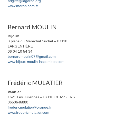
brigitte@lagorce.org
www.moron.com.fr
Bernard MOULIN
Bijoux
3 place du Maréchal Suchet – 07110
LARGENTIÈRE
06 04 10 54 34
bernardmoulin07@gmail.com
www.bijoux-moulin-lascombes.com
Frédéric MULATIER
Vannier
1621 Les Juliennes – 07110 CHASSIERS
0650646880
fredericmulatier@orange.fr
www.fredericmulatier.com