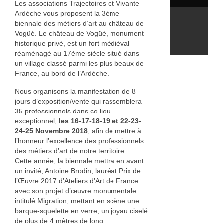
Les associations Trajectoires et Vivante
Bois
Ardèche vous proposent la 3ème
biennale des métiers d’art au château de
Catherine Gey
Vogüé. Le château de Vogüé, monument
historique privé, est un fort médiéval
Maleaume Hirsch
réaménagé au 17ème siècle situé dans
un village classé parmi les plus beaux de
Eduard Juanola
France, au bord de l’Ardèche.
Elisabeth Molimard
Nous organisons la manifestation de 8
jours d’exposition/vente qui rassemblera
Daniel Pelegrin
35 professionnels dans ce lieu
exceptionnel,
les 16-17-18-19 et 22-23-
24-25 Novembre 2018
, afin de mettre à
David Ranchin
l’honneur l’excellence des professionnels
des métiers d’art de notre territoire.
joseph vallon
Cette année, la biennale mettra en avant
un invité, Antoine Brodin, lauréat Prix de
Emilie Rouillon
l’Œuvre 2017 d’Ateliers d’Art de France
avec son projet d’œuvre monumentale
Fil et textile
intitulé Migration, mettant en scène une
barque-squelette en verre, un joyau ciselé
Dominique Chapre
de plus de 4 mètres de long.