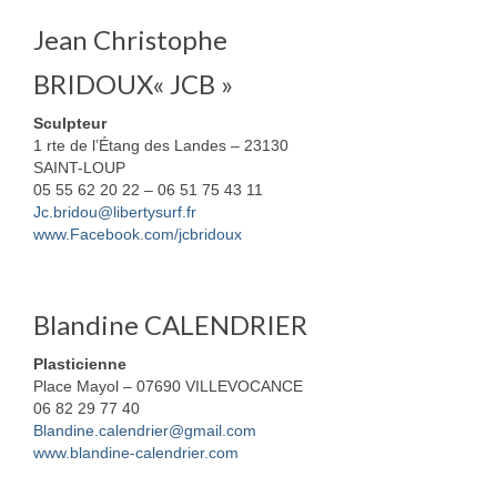
Cuir
Jean Christophe
Catherine Ortega Nano
BRIDOUX« JCB »
Luminaire
Sculpteur
1 rte de l’Étang des Landes – 23130
Événements
SAINT-LOUP
05 55 62 20 22 – 06 51 75 43 11
Vie de l’association
Jc.bridou@libertysurf.fr
www.Facebook.com/jcbridoux
Objectifs
Organisation
Blandine CALENDRIER
Documents
Plasticienne
Place Mayol – 07690 VILLEVOCANCE
Adhérer
06 82 29 77 40
Blandine.calendrier@gmail.com
Comptes rendus des AG
www.blandine-calendrier.com
Espace adhérent