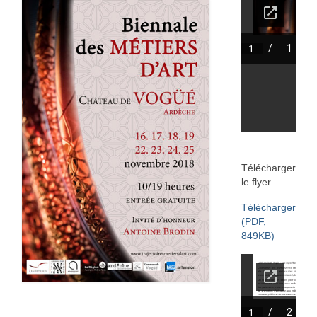
Annie Hostein Mortier
Quas’art ceramic
Danièle Raya-Moreno
Anne-Lise Roussy
Thanh Violet
Arts plastiques
Télécharger
le flyer
Isabelle Tahon
Télécharger
Lise Van Baaren
(PDF,
849KB)
Stéphanie van Poppel
Verre
Georges et Monique Stahl