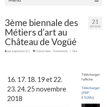
Accueil
3ème biennale des
21
Adhérents
SEP 2018
Métiers d’art au
Céramique
Château de Vogüé
Atelier de la Volane
par
trajectoires.07
Elisabeth Bourget
|
Classé dans :
Événements
|
0
Miryan Hernandez
Maaike Klein
Télécharger
16. 17. 18. 19 et 22.
l’affiche
Gwladys Lopez
23. 24. 25 novembre
Télécharger
Annie Mayan
(PDF,
2018
6.51Mo)
Brigitte Moron