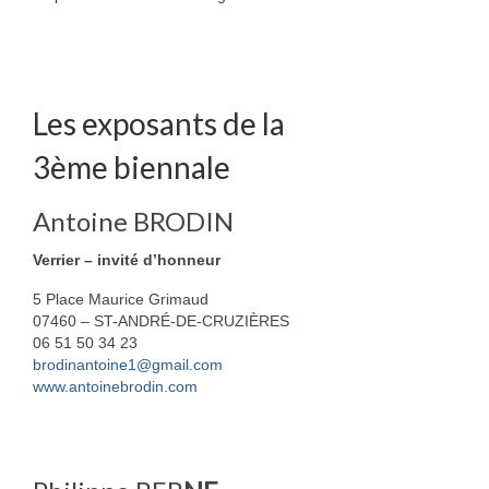
Geneviève Quievreux
Elisabeth Roux
Florance Russo
Les exposants de la
Stefanie Wesle
3ème biennale
Aurelia Westray
Antoine BRODIN
Bijoux
Verrier – invité d’honneur
Atelier POIEMA
5 Place Maurice Grimaud
07460 – ST-ANDRÉ-DE-CRUZIÈRES
Bénédam Création
06 51 50 34 23
brodinantoine1@gmail.com
Bernard Moulin
www.antoinebrodin.com
Cadet Or Création
Claude Vernet