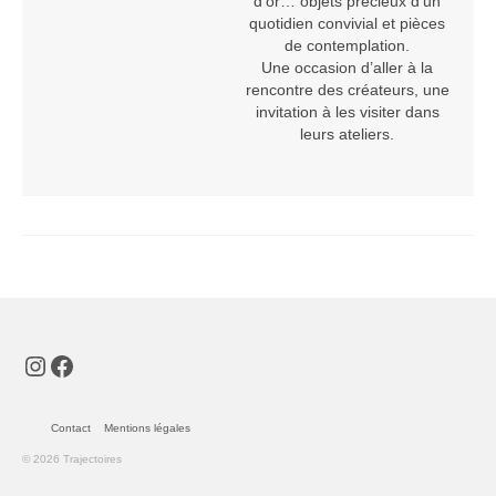
d’or… objets précieux d’un
Geneviève Quievreux
quotidien convivial et pièces
de contemplation.
Une occasion d’aller à la
Elisabeth Roux
rencontre des créateurs, une
invitation à les visiter dans
Florance Russo
leurs ateliers.
Stefanie Wesle
Aurelia Westray
Bijoux
Atelier POIEMA
Bénédam Création
Instagram
Facebook
Bernard Moulin
Contact
Mentions légales
Cadet Or Création
© 2026 Trajectoires
Claude Vernet