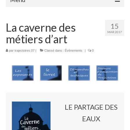
Accueil
La caverne des
15
Adhérents
MAR 2017
métiers d’art
Céramique
Atelier de la Volane
par
trajectoires.07
|
Classé dans :
Événements
|
0
Elisabeth Bourget
Miryan Hernandez
Maaike Klein
Gwladys Lopez
LE PARTAGE DES
Annie Mayan
EAUX
Brigitte Moron