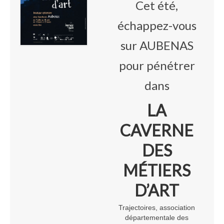
Cet été,
Annie Hostein Mortier
échappez-vous
Quas’art ceramic
sur AUBENAS
Danièle Raya-Moreno
pour pénétrer
Anne-Lise Roussy
dans
Thanh Violet
LA
Arts plastiques
CAVERNE
Isabelle Tahon
DES
Lise Van Baaren
MÉTIERS
Stéphanie van Poppel
D’ART
Verre
Trajectoires, association
Georges et Monique Stahl
départementale des