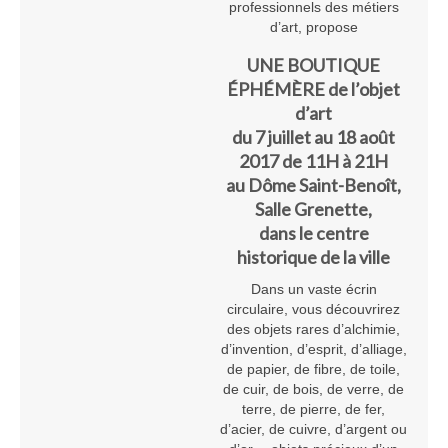
professionnels des métiers
Bois
d’art, propose
Catherine Gey
UNE BOUTIQUE
ÉPHÉMÈRE de l’objet
Maleaume Hirsch
d’art
du 7 juillet au 18 août
Eduard Juanola
2017 de 11H à 21H
Elisabeth Molimard
au Dôme Saint-Benoît,
Salle Grenette,
Daniel Pelegrin
dans le centre
historique de la ville
David Ranchin
Dans un vaste écrin
joseph vallon
circulaire, vous découvrirez
des objets rares d’alchimie,
Emilie Rouillon
d’invention, d’esprit, d’alliage,
de papier, de fibre, de toile,
Fil et textile
de cuir, de bois, de verre, de
terre, de pierre, de fer,
Dominique Chapre
d’acier, de cuivre, d’argent ou